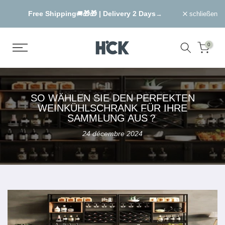
Zum
ys
Summer Sale
|
UP TO 30% OFF !🎉🎁
→
⌛🍻
→
schließen
Inhalt
springen
0
SO WÄHLEN SIE DEN PERFEKTEN
WEINKÜHLSCHRANK FÜR IHRE
SAMMLUNG AUS？
24 décembre 2024